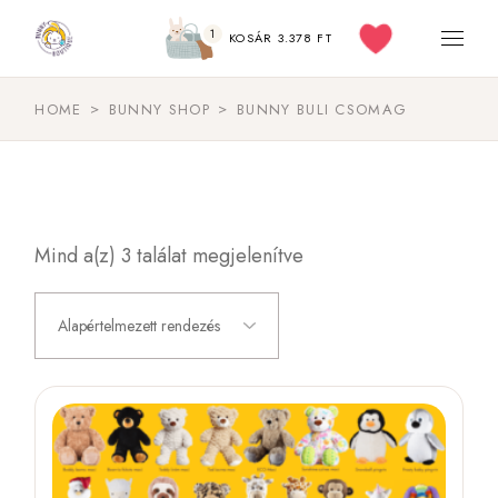
1
KOSÁR
3.378
FT
HOME
BUNNY SHOP
BUNNY BULI CSOMAG
Mind a(z) 3 találat megjelenítve
Alapértelmezett rendezés