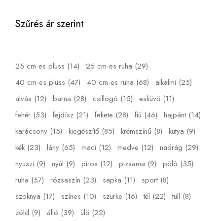
Szűrés ár szerint
25 cm-es plüss
(14)
25 cm-es ruha
(29)
40 cm-es plüss
(47)
40 cm-es ruha
(68)
alkalmi
(25)
alvás
(12)
barna
(28)
csillogó
(15)
esküvő
(11)
fehér
(53)
fejdísz
(21)
fekete
(28)
fiú
(46)
hajpánt
(14)
karácsony
(15)
kiegészítő
(85)
krémszínű
(8)
kutya
(9)
kék
(23)
lány
(65)
maci
(12)
medve
(12)
nadrág
(29)
nyuszi
(9)
nyúl
(9)
piros
(12)
pizsama
(9)
póló
(35)
ruha
(57)
rózsaszín
(23)
sapka
(11)
sport
(8)
szoknya
(17)
színes
(10)
szürke
(16)
tél
(22)
tüll
(8)
zöld
(9)
álló
(39)
ülő
(22)