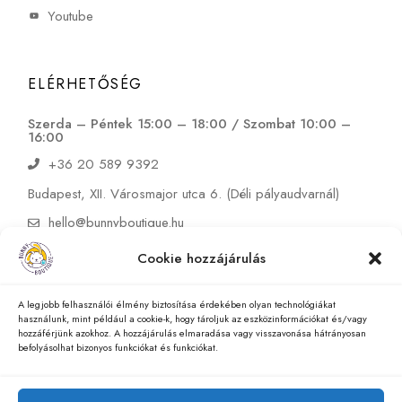
Youtube
ELÉRHETŐSÉG
Szerda – Péntek 15:00 – 18:00 / Szombat 10:00 –
16:00
+36 20 589 9392
Budapest, XII. Városmajor utca 6. (Déli pályaudvarnál)
hello@bunnyboutique.hu
Cookie hozzájárulás
A legjobb felhasználói élmény biztosítása érdekében olyan technológiákat
használunk, mint például a cookie-k, hogy tároljuk az eszközinformációkat és/vagy
hozzáférjünk azokhoz. A hozzájárulás elmaradása vagy visszavonása hátrányosan
befolyásolhat bizonyos funkciókat és funkciókat.
© 2025 Bunny Boutique Kft., Minden jog fenntartva