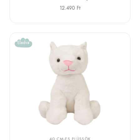
12.490
Ft
Eladva
40 CM-ES PLÜSSÖK