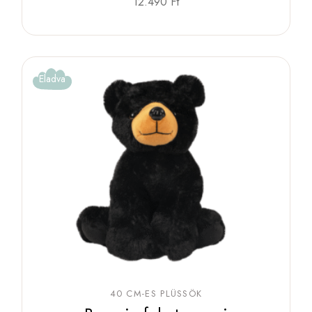
12.490
Ft
Eladva
40 CM-ES PLÜSSÖK