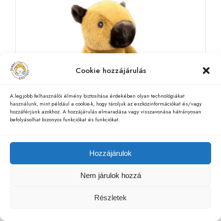
Cookie hozzájárulás
A legjobb felhasználói élmény biztosítása érdekében olyan technológiákat
használunk, mint például a cookie-k, hogy tároljuk az eszközinformációkat és/vagy
hozzáférjünk azokhoz. A hozzájárulás elmaradása vagy visszavonása hátrányosan
befolyásolhat bizonyos funkciókat és funkciókat.
Hozzájárulok
40 CM-ES PLÜSSÖK
ÚJDONSÁGOK
Carlos capybara
Nem járulok hozzá
12.490
Ft
Részletek