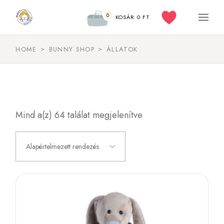
0
KOSÁR
0
FT
HOME
BUNNY SHOP
ÁLLATOK
Mind a(z) 64 találat megjelenítve
Alapértelmezett rendezés