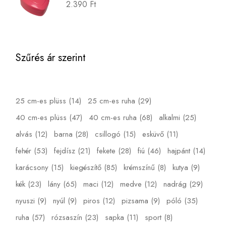
2.390
Ft
Szűrés ár szerint
25 cm-es plüss
(14)
25 cm-es ruha
(29)
40 cm-es plüss
(47)
40 cm-es ruha
(68)
alkalmi
(25)
alvás
(12)
barna
(28)
csillogó
(15)
esküvő
(11)
fehér
(53)
fejdísz
(21)
fekete
(28)
fiú
(46)
hajpánt
(14)
karácsony
(15)
kiegészítő
(85)
krémszínű
(8)
kutya
(9)
kék
(23)
lány
(65)
maci
(12)
medve
(12)
nadrág
(29)
nyuszi
(9)
nyúl
(9)
piros
(12)
pizsama
(9)
póló
(35)
ruha
(57)
rózsaszín
(23)
sapka
(11)
sport
(8)