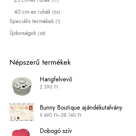
25 cm-es ruhák
17
40 cm-es ruhák
56
Speciális termékek
1
Újdonságok
48
Népszerű termékek
Hangfelvevő
2.390
Ft
Bunny Boutique ajándékutalvány
9.490
Ft
–
28.140
Ft
Dobogó szív