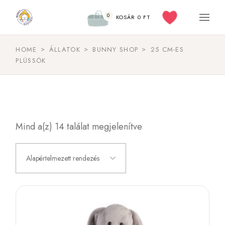
0
KOSÁR
0
FT
HOME
ÁLLATOK
BUNNY SHOP
25 CM-ES
PLÜSSÖK
Mind a(z) 14 találat megjelenítve
Alapértelmezett rendezés