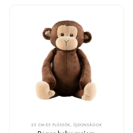
25 CM-ES PLÜSSÖK
ÚJDONSÁGOK