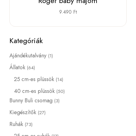
Roger baby majom
9.490
Ft
Kategóriák
Ajándékutalvány
1
Állatok
64
25 cm-es plüssök
14
40 cm-es plüssök
50
Bunny Buli csomag
3
Kiegészítők
27
Ruhák
73