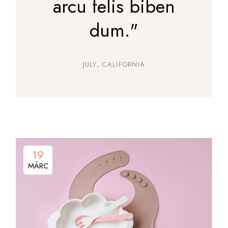
arcu felis biben
dum."
JULY, CALIFORNIA
19
MÁRC