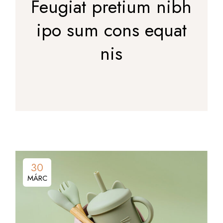
Feugiat pretium nibh
ipo sum cons equat
nis
30
MÁRC