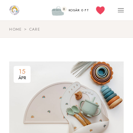
0
KOSÁR
0
FT
HOME
CARE
15
ÁPR