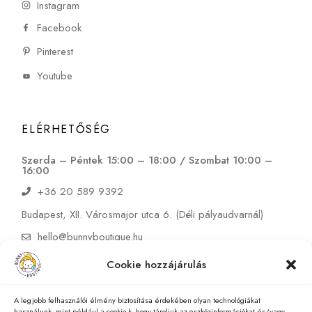
Instagram
Facebook
Pinterest
Youtube
ELÉRHETŐSÉG
Szerda – Péntek 15:00 – 18:00 / Szombat 10:00 –
16:00
+36 20 589 9392
Budapest, XII. Városmajor utca 6. (Déli pályaudvarnál)
hello@bunnyboutique.hu
Cookie hozzájárulás
A legjobb felhasználói élmény biztosítása érdekében olyan technológiákat
használunk, mint például a cookie-k, hogy tároljuk az eszközinformációkat és/vagy