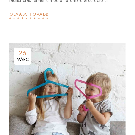
facilisi cras fermentum odio. Id ornare arcu odio ut.
OLVASS TOVÁBB
26
MÁRC