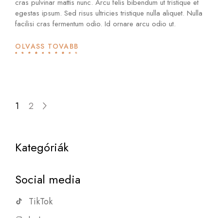
cras pulvinar mattis nunc. Arcu felis bibendum ut tristique et
egestas ipsum. Sed risus ultricies tristique nulla aliquet. Nulla
facilisi cras fermentum odio. Id ornare arcu odio ut.
OLVASS TOVÁBB
1
2
Kategóriák
Social media
TikTok