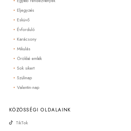
Egyéb rendezvények
Eljegyzés
Esküvő
Évforduló
Karácsony
Mikulás
Örökké emlék
Sok sikert
Szülinap
Valentin-nap
KÖZÖSSÉGI OLDALAINK
TikTok