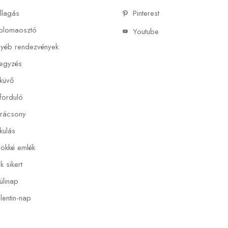
llagás
Pinterest
plomaosztó
Youtube
yéb rendezvények
jegyzés
küvő
forduló
rácsony
kulás
ökké emlék
k sikert
ülinap
lentin-nap