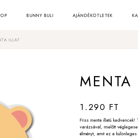
latok
Anyák napja
HOP
BUNNY BULI
AJÁNDÉKÖTLETEK
K
uhák
Babavárás
latok
Ballagás
TA ILLAT
latok
Anyák napja
uhák
Diplomaosztó
uhák
Babavárás
Eljegyzés
latok
Ballagás
Esküvő
MENTA 
uhák
Diplomaosztó
Évforduló
Eljegyzés
Karácsony
Esküvő
1.290
FT
Mikulás
Évforduló
Örökké emlék
Friss menta illatú kedvencek!
Karácsony
varázsával, mielőtt véglegese
Sok sikert
élményt, amit ez a különleges 
Mikulás