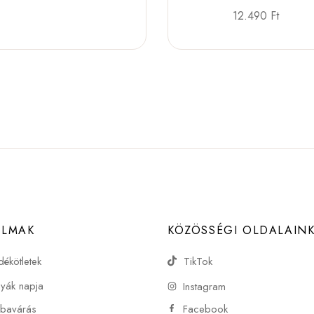
12.490
Ft
ALMAK
KÖZÖSSÉGI OLDALAIN
dékötletek
TikTok
yák napja
Instagram
bavárás
Facebook