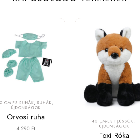
0 CM-ES RUHÁK
RUHÁK
ÚJDONSÁGOK
Orvosi ruha
40 CM-ES PLÜSSÖK
ÚJDONSÁGOK
4.290
Ft
Foxi Róka