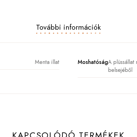
További információk
Menta illat
Moshatóság
A plüssállat 
belsejéből
KAPCSOLÓDÓ TERMÉKEK