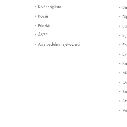
Kívánságlista
Ba
Kosár
Di
Pénztár
Eg
ÁSZF
El
Adatvédelmi tájékoztató
Es
Év
Ka
Mi
Ör
So
Sz
Va