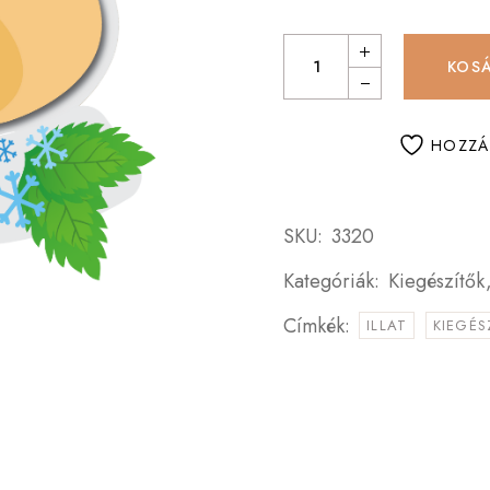
Szülinap
Örökké emlék
Valentin-nap
KOS
Sok sikert
Egyéb
Szülinap
rendezvények
HOZZÁ
Valentin-nap
Egyéb
SKU:
3320
rendezvények
Kategóriák:
Kiegészítők
Címkék:
ILLAT
KIEGÉS