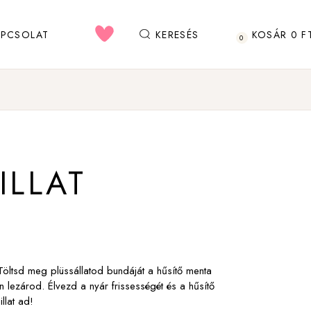
APCSOLAT
KERESÉS
KOSÁR
0
F
0
ILLAT
 Töltsd meg plüssállatod bundáját a hűsítő menta
n lezárod. Élvezd a nyár frissességét és a hűsítő
illat ad!