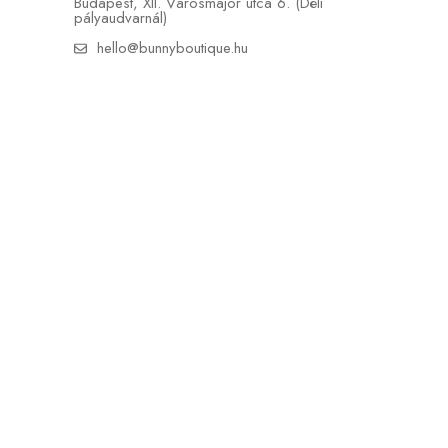
Budapest, XII. Városmajor utca 6. (Déli
pályaudvarnál)
hello@bunnyboutique.hu